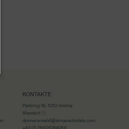
KONTAKTE
Parkring 16,
1010 Vienna
Standort
en
donnersmarkt@almanachotels.com
+43 01 26601084066