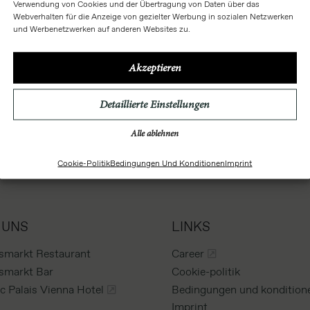
Verwendung von Cookies und der Übertragung von Daten über das
Webverhalten für die Anzeige von gezielter Werbung in sozialen Netzwerken
und Werbenetzwerken auf anderen Websites zu.
Akzeptieren
Detaillierte Einstellungen
Alle ablehnen
Cookie-Politik
Bedingungen Und Konditionen
Imprint
 UNS
LINKS
smarkt Restaurant
Career
smarkt Bar
Cookie-politik
 Palais Vienna Hotel
Bedingungen und kondition
Imprint