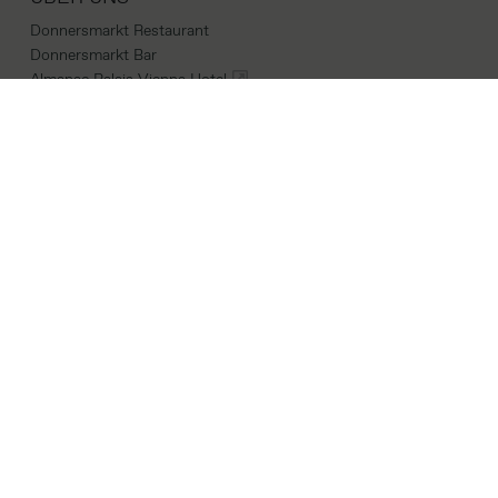
Donnersmarkt Restaurant
Donnersmarkt Bar
Almanac Palais Vienna Hotel
LINKS
Career
Cookie-politik
Bedingungen und konditionen
Imprint
KONTAKTE
Parkring 16,
1010 Vienna
Standort
donnersmarkt@almanachotels.com
+43 01 26601084066
INSTAGRAM
|
FACEBOOK
|
LINKEDIN
COPYRIGHTS 2026